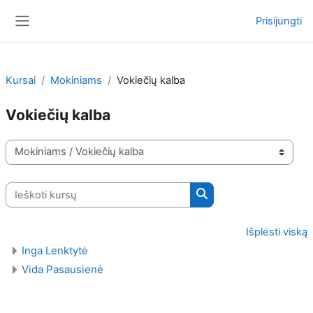
Pereiti į pagrindinį turinį
Prisijungti
Šoninis skydelis
Kursai
Mokiniams
Vokiečių kalba
Vokiečių kalba
Kursų kategorijos
Ieškoti kursų
Ieškoti kursų
Išplėsti viską
Inga Lenktytė
Vida Pasausienė